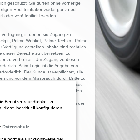
ch geschützt. Sie dürfen ohne vorherige
eiligen Rechteinhaber weder ganz noch
rt oder veröffentlicht werden.
r Verfügung, in denen sie Zugang zu
Cockpit, Palme Webkat, Palme Techkat, Palme
r Verfügung gestellten Inhalte sind rechtlich
lte dieser Bereiche zu übersetzen, zu
 oder zu verbreiten. Um Zugang zu diesen
forderlich. Beim Login ist die Angabe von
rderlich. Der Kunde ist verpflichtet, alle
en und vor dem Missbrauch durch Dritte zu
hnen gegenüber nicht für Schäden, die aus
ten resultieren.
Sie haben uns von allen
erlust und/oder eine missbräuchliche
 Benutzerfreundlichkeit zu
 melden Sie sich nach jeder Benutzung der
diese individuell konfigurieren
erwendung Ihrer Zugangsdaten und/oder
 zu informieren.
te
Datenschutz
.
eine normale Funktionsweise der