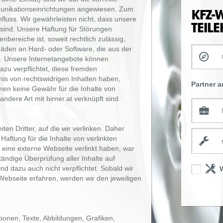
munikationseinrichtungen angewiesen. Zum
KFZ-
nfluss. Wir gewährleisten nicht, dass unsere
TEIL
sind. Unsere Haftung für Störungen
bereiche ist, soweit rechtlich zulässig,
häden an Hard- oder Software, die aus der
n. Unsere Internetangebote können
dazu verpflichtet, diese fremden
is von rechtswidrigen Inhalten haben,
Partner 
en keine Gewähr für die Inhalte von
andere Art mit birner.at verknüpft sind.
ten Dritter, auf die wir verlinken. Daher
Haftung für die Inhalte von verlinkten
f eine externe Webseite verlinkt haben, war
tändige Überprüfung aller Inhalte auf
ind dazu auch nicht verpflichtet. Sobald wir
 Webseite erfahren, werden wir den jeweiligen
ionen, Texte, Abbildungen, Grafiken,