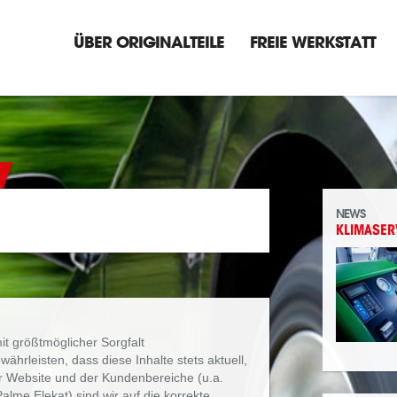
ÜBER ORIGINALTEILE
FREIE WERKSTATT
NEWS
KLIMASERV
mit größtmöglicher Sorgfalt
hrleisten, dass diese Inhalte stets aktuell,
rer Website und der Kundenbereiche (u.a.
lme Elekat) sind wir auf die korrekte