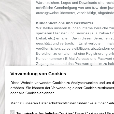
Warenzeichen, Logos und Downloads sind rechtli
schriftliche Genehmigung von uns bzw. dem jew
auszugsweise übersetzt, vervielfältigt, abgeände
Kundenbereiche und Passwörter
Wir stellen unseren Kunden interne Bereiche zu
speziellen Diensten und Services (z.B. Palme 
Elekat, etc.) erhalten. Die in diesen Bereichen zu
geschützt und vertraulich. Es ist verboten, Inha
veröffentlichen, zu vervielfältigen, abzuändern
Bereichen zu erhalten, ist eine Registrierung er
Kundennummer / E-Mail Adresse und Passwort erfo
Zugangsdaten und das Passwort geheim zu halt
schützen. Soweit rechtlich zulässig haften wir I
Verwendung von Cookies
einer missbräuchlichen Nutzung Ihrer Zugangsda
Folgen und Kosten freizustellen, die auf einen V
Diese Website verwendet Cookies zu Analysezwecken und um die
Nutzung Ihrer Zugangsdaten zurückgehen. Bitte
erhöhen. Sie können der Verwendung dieser Cookies zustimmen, 
Bereiche ab. Sollten Sie eine unrechtmäßige V
oder alle Cookies ablehnen.
einer der Bereiche bemerken, sind wir umgehend
Mehr zu unseren Datenschutzrichtlininen finden Sie auf der Sei
Technisch erforderliche Cookies:
Diese Cookies sind für 